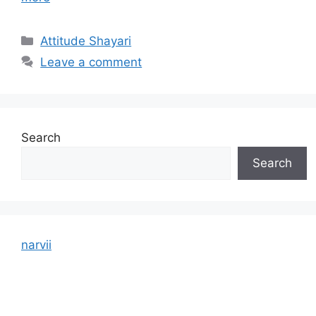
Categories
Attitude Shayari
Leave a comment
Search
Search
narvii